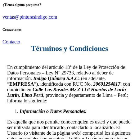
¿Tienes alguna pregunta?
ventas@pinturasindigo.com
Contactanos
Contacto
Términos y Condiciones
En cumplimiento del artículo 18° de la Ley de Protección de
Datos Personales – Ley N° 29733, relativo al deber de
información,
Indigo Química S.A.C.
(en adelante,
“
EMPRESA
”), identificada con RUC No.
20601254817
; con
domicilio en
Calle Los Rosales Mz Z Lt 6 Huertos de Lurín-
Lurín, Lima Perú
, provincia y departamento de Lima – Perú;
informa lo siguiente:
Información o Datos Personales:
Es aquella que nos permite conocer quién es usted y que puede
ser utilizada ​para identificarlo, contactarlo o localizarlo. El
Usuario (o visitante de la página web) compartirá los siguientes
datos personales con nosotros al utilizar la página web y/o sus