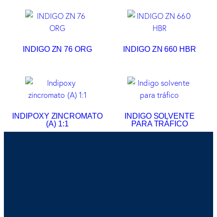
INDIGO ZN 76 ORG
INDIGO ZN 660 HBR
INDIPOXY ZINCROMATO
INDIGO SOLVENTE
(A) 1:1
PARA TRÁFICO