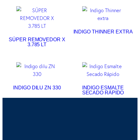
INDIGO THINNER EXTRA
SÚPER REMOVEDOR X
3.785 LT
INDIGO DILU ZN 330
INDIGO ESMALTE
SECADO RÁPIDO